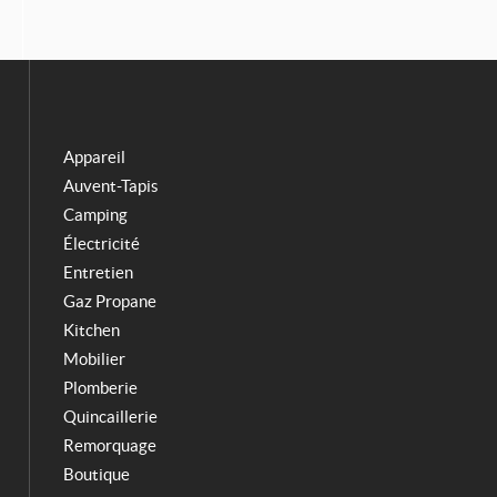
b
a
o
g
o
r
k
a
m
Appareil
Auvent-Tapis
Camping
Électricité
Entretien
Gaz Propane
Kitchen
Mobilier
Plomberie
Quincaillerie
Remorquage
Boutique