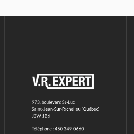
V
R
973, boulevard St-Luc
E
Saint-Jean-Sur-Richelieu
(Québec)
x
J2W 1B6
p
e
Téléphone :
450 349-0660