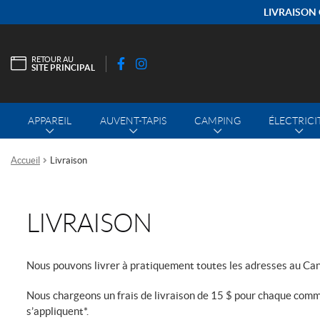
LIVRAISON 
RETOUR AU
SITE PRINCIPAL
F
I
a
n
c
s
APPAREIL
AUVENT-TAPIS
CAMPING
ÉLECTRICI
e
t
b
a
o
g
Accueil
Livraison
o
r
k
a
m
LIVRAISON
Nous pouvons livrer à pratiquement toutes les adresses au Cana
Nous chargeons un frais de livraison de
15 $
pour chaque comm
s’appliquent*.