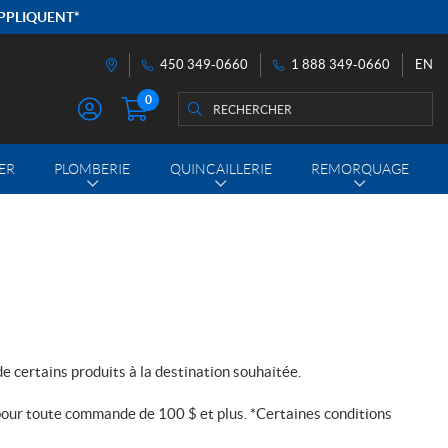
APPLIQUENT*
EN
450 349-0660
1 888 349-0660
Itinéraire
0
Rechercher
Rechercher :
M
O
N
ER
PLOMBERIE
QUINCAILLERIE
REMORQUAGE
C
O
M
P
T
E
 certains produits à la destination souhaitée.
te pour toute commande de
100 $
et plus. *Certaines conditions