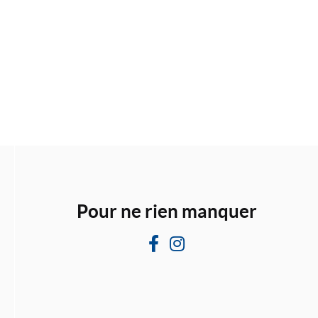
Pour ne rien manquer
F
I
a
n
c
s
e
t