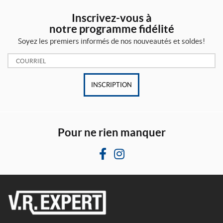
Inscrivez-vous à
notre programme fidélité
Soyez les premiers informés de nos nouveautés et soldes!
Courriel:
INSCRIPTION
Pour ne rien manquer
F
I
a
n
c
s
e
t
b
a
V
o
g