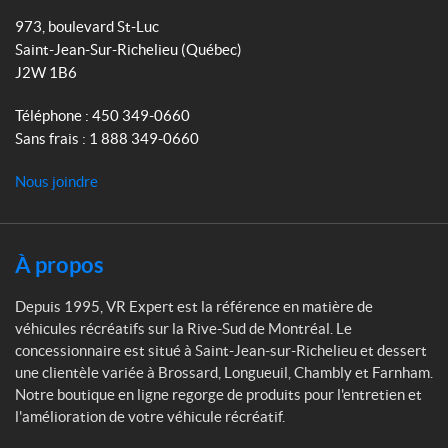
R
o
r
973, boulevard St-Luc
E
k
a
Saint-Jean-Sur-Richelieu
(Québec)
x
m
J2W 1B6
p
e
Téléphone :
450 349-0660
r
Sans frais :
1 888 349-0660
t
Nous joindre
À propos
Depuis 1995, VR Expert est la référence en matière de
véhicules récréatifs sur la Rive-Sud de Montréal. Le
concessionnaire est situé à Saint-Jean-sur-Richelieu et dessert
une clientèle variée à Brossard, Longueuil, Chambly et Farnham.
Notre boutique en ligne regorge de produits pour l'entretien et
l'amélioration de votre véhicule récréatif.