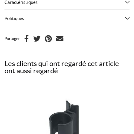
Caractéristiques
Politiques
Partager
F
T
P
C
a
w
i
o
c
i
n
u
Les clients qui ont regardé cet article
e
t
t
r
ont aussi regardé
b
t
e
r
o
e
r
i
o
r
e
e
k
s
l
t