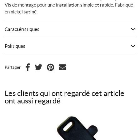
Vis de montage pour une installation simple et rapide. Fabriqué
en nickel satiné.
Caractéristiques
Politiques
Partager
F
T
P
C
a
w
i
o
c
i
n
u
Les clients qui ont regardé cet article
e
t
t
r
ont aussi regardé
b
t
e
r
o
e
r
i
o
r
e
e
k
s
l
t