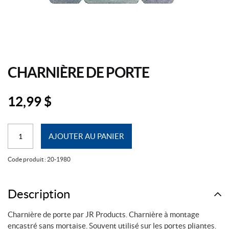
CHARNIÈRE DE PORTE
12,99
$
quantité
AJOUTER AU PANIER
de
Charnière
Code produit :
20-1980
de
Porte
Description
Charnière de porte par JR Products. Charnière à montage
encastré sans mortaise. Souvent utilisé sur les portes pliantes.