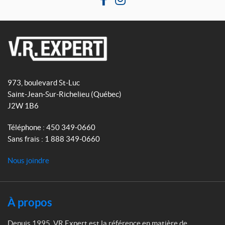
F
I
a
n
c
s
e
t
b
a
V
o
g
R
o
r
973, boulevard St-Luc
E
k
a
Saint-Jean-Sur-Richelieu
(Québec)
x
m
J2W 1B6
p
e
Téléphone :
450 349-0660
r
Sans frais :
1 888 349-0660
t
Nous joindre
À propos
Depuis 1995, VR Expert est la référence en matière de