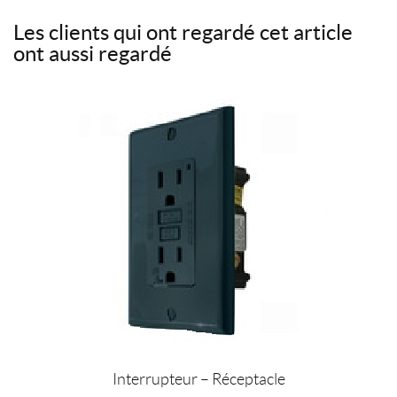
c
i
n
u
Les clients qui ont regardé cet article
e
t
t
r
ont aussi regardé
b
t
e
r
o
e
r
i
o
r
e
e
k
s
l
t
Interrupteur – Réceptacle