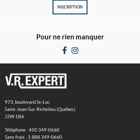
INSCRIPTION
Pour ne rien manquer
F
I
a
n
c
s
e
t
b
a
V
o
g
R
o
r
973, boulevard St-Luc
E
k
a
Saint-Jean-Sur-Richelieu
(Québec)
x
m
J2W 1B6
p
e
Téléphone :
450 349-0660
r
Sans frais :
1 888 349-0660