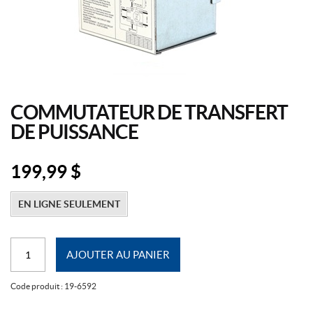
COMMUTATEUR DE TRANSFERT
DE PUISSANCE
199,99
$
EN LIGNE SEULEMENT
quantité
AJOUTER AU PANIER
de
Commutateur
Code produit :
19-6592
de
Transfert