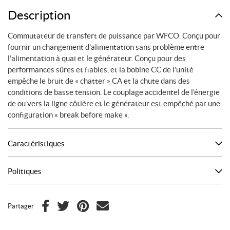
de
Description
Puissance
Commutateur de transfert de puissance par WFCO. Conçu pour
fournir un changement d’alimentation sans problème entre
l’alimentation à quai et le générateur. Conçu pour des
performances sûres et fiables, et la bobine CC de l’unité
empêche le bruit de « chatter » CA et la chute dans des
conditions de basse tension. Le couplage accidentel de l’énergie
de ou vers la ligne côtière et le générateur est empêché par une
configuration « break before make ».
Caractéristiques
Politiques
Partager
F
T
P
C
a
w
i
o