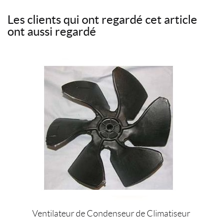
c
i
n
u
Les clients qui ont regardé cet article
e
t
t
r
ont aussi regardé
b
t
e
r
o
e
r
i
o
r
e
e
k
s
l
t
Ventilateur de Condenseur de Climatiseur