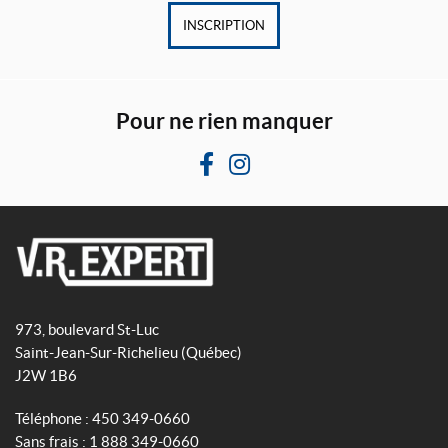
INSCRIPTION
Pour ne rien manquer
F
I
a
n
c
s
e
t
b
a
V
o
g
R
o
r
973, boulevard St-Luc
E
k
a
Saint-Jean-Sur-Richelieu
(Québec)
x
m
J2W 1B6
p
e
Téléphone :
450 349-0660
r
Sans frais :
1 888 349-0660