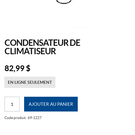
CONDENSATEUR DE
CLIMATISEUR
82,99
$
EN LIGNE SEULEMENT
quantité
AJOUTER AU PANIER
de
Condensateur
Code produit :
69-1227
de
Climatiseur