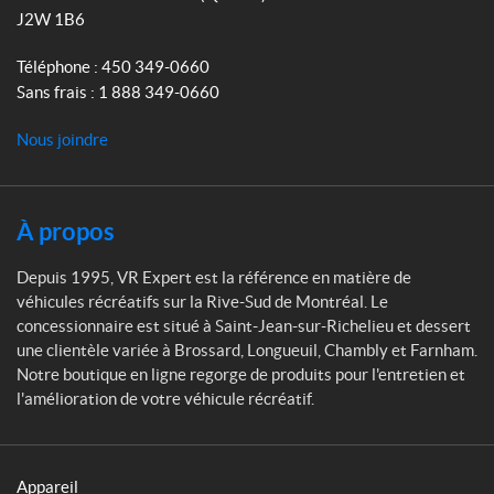
x
m
J2W 1B6
p
e
Téléphone :
450 349-0660
r
Sans frais :
1 888 349-0660
t
Nous joindre
À propos
Depuis 1995, VR Expert est la référence en matière de
véhicules récréatifs sur la Rive-Sud de Montréal. Le
concessionnaire est situé à Saint-Jean-sur-Richelieu et dessert
une clientèle variée à Brossard, Longueuil, Chambly et Farnham.
Notre boutique en ligne regorge de produits pour l'entretien et
l'amélioration de votre véhicule récréatif.
Appareil