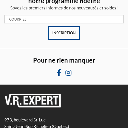
notre programme fidélité
Soyez les premiers informés de nos nouveautés et soldes!
Courriel:
INSCRIPTION
Pour ne rien manquer
F
I
a
n
c
s
e
t
b
a
V
o
g
R
o
r
973, boulevard St-Luc
E
k
a
Saint-Jean-Sur-Richelieu
(Québec)