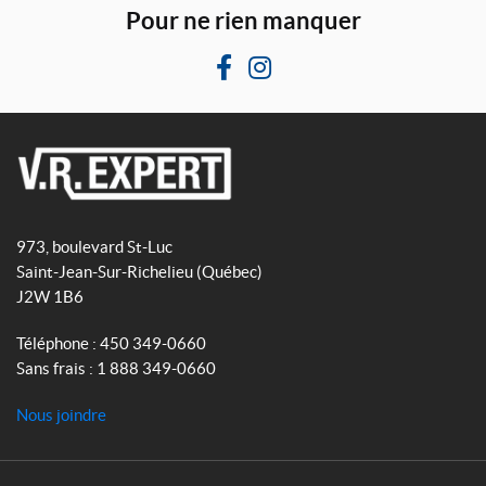
Pour ne rien manquer
F
I
a
n
c
s
e
t
b
a
V
o
g
R
o
r
973, boulevard St-Luc
E
k
a
Saint-Jean-Sur-Richelieu
(Québec)
x
m
J2W 1B6
p
e
Téléphone :
450 349-0660
r
Sans frais :
1 888 349-0660
t
Nous joindre