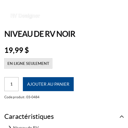
NIVEAU DE RV NOIR
19,99
$
EN LIGNE SEULEMENT
quantité
AJOUTER AU PANIER
de
Niveau
Code produit :
03-0484
de
RV
noir
Caractéristiques
Niveau de RV