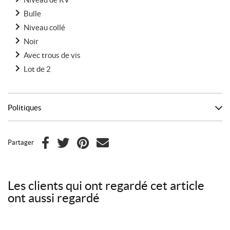
Bulle
Niveau collé
Noir
Avec trous de vis
Lot de 2
Politiques
Partager
F
T
P
C
a
w
i
o
c
i
n
u
Les clients qui ont regardé cet article
e
t
t
r
ont aussi regardé
b
t
e
r
o
e
r
i
o
r
e
e