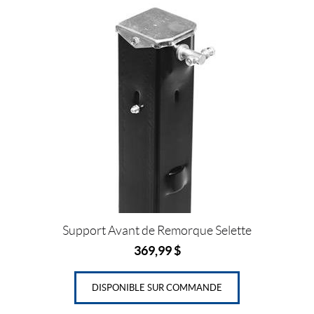
k
s
l
t
Support Avant de Remorque Selette
369,99
$
DISPONIBLE SUR COMMANDE