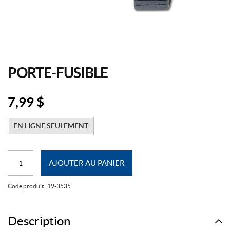
PORTE-FUSIBLE
7,99
$
EN LIGNE SEULEMENT
quantité
AJOUTER AU PANIER
de
Porte-
Code produit :
19-3535
fusible
Description