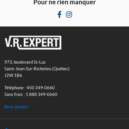
Pour ne rien manquer
F
I
a
n
c
s
e
t
b
a
V
o
g
R
o
r
973, boulevard St-Luc
E
k
a
Saint-Jean-Sur-Richelieu
(Québec)
x
m
J2W 1B6
p
e
Téléphone :
450 349-0660
r
Sans frais :
1 888 349-0660
t
Nous joindre