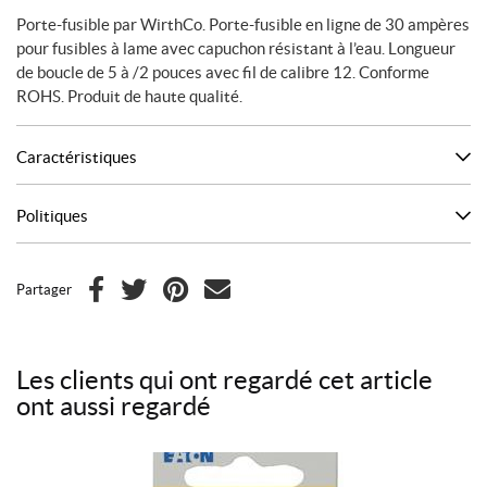
Porte-fusible par WirthCo. Porte-fusible en ligne de 30 ampères
pour fusibles à lame avec capuchon résistant à l’eau. Longueur
de boucle de 5 à /2 pouces avec fil de calibre 12. Conforme
ROHS. Produit de haute qualité.
Caractéristiques
Politiques
Partager
F
T
P
C
a
w
i
o
c
i
n
u
Les clients qui ont regardé cet article
e
t
t
r
ont aussi regardé
b
t
e
r
o
e
r
i
o
r
e
e
Ce
k
s
l