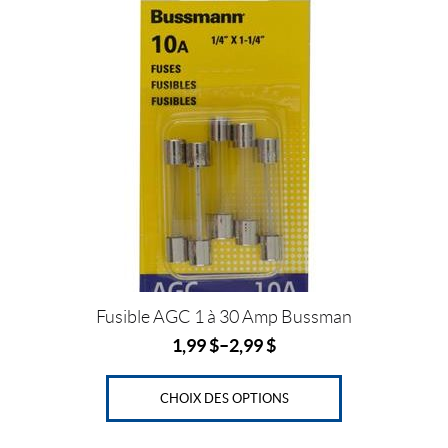
produit
t
a
plusieurs
variations.
Les
options
peuvent
être
choisies
sur
la
page
du
produit
Fusible AGC 1 à 30 Amp Bussman
1,99
$
–
2,99
$
CHOIX DES OPTIONS