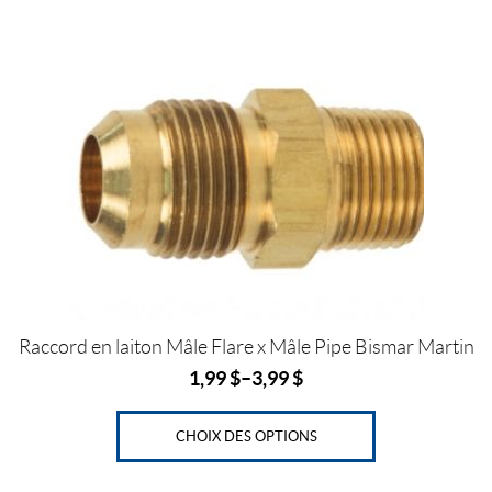
o
r
e
e
Ce
k
s
l
produit
t
a
plusieurs
variations.
Les
options
peuvent
être
choisies
sur
la
page
Raccord en laiton Mâle Flare x Mâle Pipe Bismar Martin
du
produit
1,99
$
–
3,99
$
CHOIX DES OPTIONS