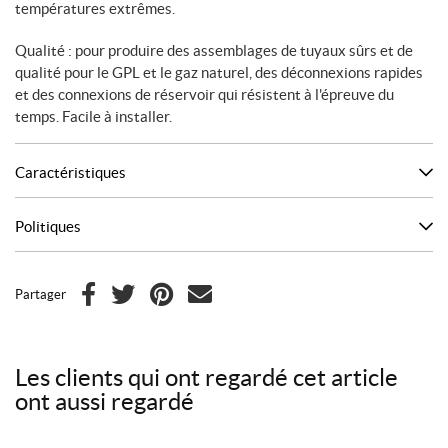
températures extrêmes.
Qualité : pour produire des assemblages de tuyaux sûrs et de
qualité pour le GPL et le gaz naturel, des déconnexions rapides
et des connexions de réservoir qui résistent à l'épreuve du
temps. Facile à installer.
Caractéristiques
Politiques
Partager
F
T
P
C
a
w
i
o
c
i
n
u
Les clients qui ont regardé cet article
e
t
t
r
ont aussi regardé
b
t
e
r
o
e
r
i