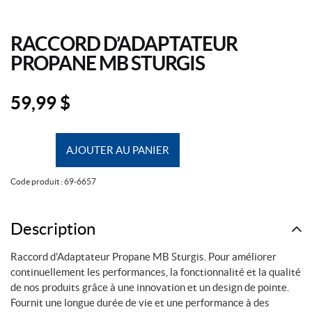
RACCORD D’ADAPTATEUR
PROPANE MB STURGIS
59,99
$
quantité
AJOUTER AU PANIER
de
Raccord
Code produit :
69-6657
d'Adaptateur
Propane
MB
Description
Sturgis
Raccord d'Adaptateur Propane MB Sturgis. Pour améliorer
continuellement les performances, la fonctionnalité et la qualité
de nos produits grâce à une innovation et un design de pointe.
Fournit une longue durée de vie et une performance à des