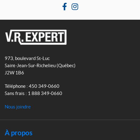
F
I
a
n
c
s
e
t
b
a
V
o
g
R
o
r
973, boulevard St-Luc
E
k
a
Saint-Jean-Sur-Richelieu
(Québec)
x
m
J2W 1B6
p
e
Téléphone :
450 349-0660
r
Sans frais :
1 888 349-0660
t
Nous joindre
À propos