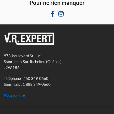
Pour ne rien manquer
F
I
a
n
c
s
e
t
b
a
V
o
g
R
o
r
973, boulevard St-Luc
E
k
a
Saint-Jean-Sur-Richelieu
(Québec)
x
m
J2W 1B6
p
e
Téléphone :
450 349-0660
r
Sans frais :
1 888 349-0660
t
Nous joindre