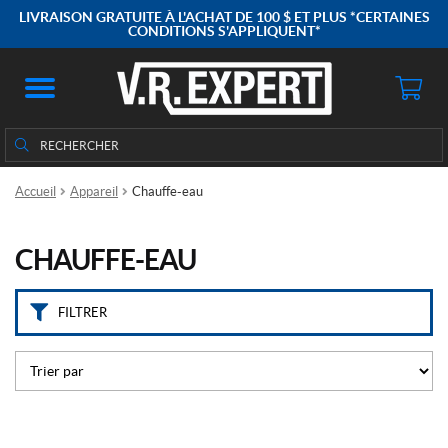
M
LIVRAISON GRATUITE À L'ACHAT DE 100 $ ET PLUS *CERTAINES
a
CONDITIONS S'APPLIQUENT*
r
q
u
e
Rechercher
Rechercher :
s
Accueil
Appareil
Chauffe-eau
A
t
w
o
CHAUFFE-EAU
o
d
(2)
FILTRER
C
a
m
c
o
(3)