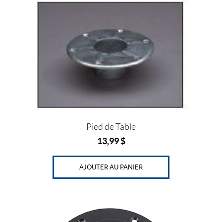
P
r
i
x
Prix :
0
Pied de Table
$
13,99
$
—
3
AJOUTER AU PANIER
4
6
$