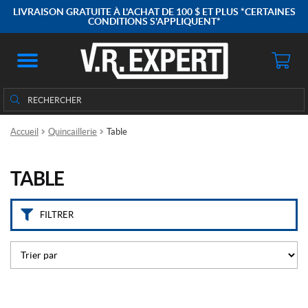
M
LIVRAISON GRATUITE À L'ACHAT DE 100 $ ET PLUS *CERTAINES
a
CONDITIONS S'APPLIQUENT*
r
q
u
e
Rechercher
Rechercher :
s
Accueil
Quincaillerie
Table
A
P
P
r
TABLE
o
d
u
FILTRER
c
t
s
(4)
C
P