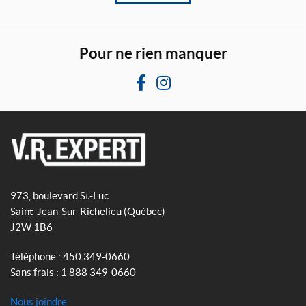
Pour ne rien manquer
F
I
a
n
c
s
e
t
b
a
V
o
g
R
o
r
973, boulevard St-Luc
E
k
a
Saint-Jean-Sur-Richelieu
(Québec)
x
m
J2W 1B6
p
e
Téléphone :
450 349-0660
r
Sans frais :
1 888 349-0660
t
Nous joindre