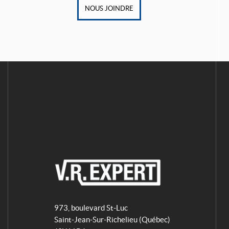
NOUS JOINDRE
V
R
973, boulevard St-Luc
E
Saint-Jean-Sur-Richelieu
(Québec)
x