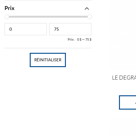
Prix
Prix :
0 $
—
75 $
RÉINITIALISER
LE DEGRA