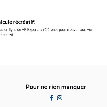
icule récréatif!
ue en ligne de VR Expert, la référence pour trouver tous vos
récréatif.
Pour ne rien manquer
F
I
a
n