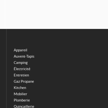
c
s
e
t
b
a
o
g
o
r
k
a
m
Appareil
Auvent-Tapis
Camping
Électricité
Entretien
Gaz Propane
Kitchen
Mobilier
Plomberie
Quincaillerie