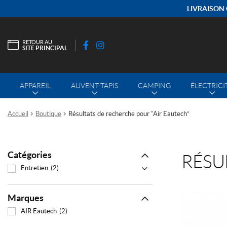
LIVRAISON 
RETOUR AU
SITE PRINCIPAL
F
I
a
n
c
s
APPAREIL
AUVENT-TAPIS
CAMPING
ÉLECTRICI
e
t
b
a
o
g
Accueil
Boutique
Résultats de recherche pour “Air Eautech”
o
r
k
a
m
Catégories
RÉSU
Entretien
(2)
Marques
AIR Eautech
(2)