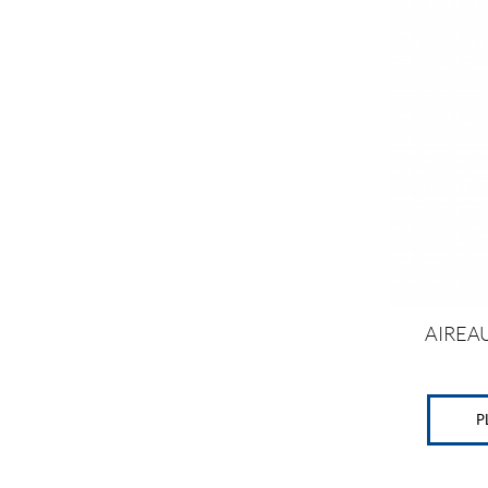
AIREA
P