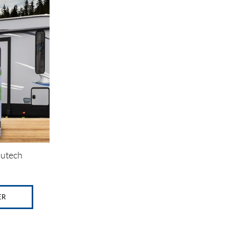
autech
ER