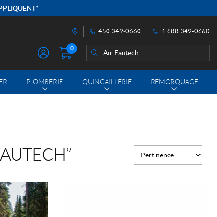
APPLIQUENT*
450 349-0660
1 888 349-0660
Itinéraire
0
Rechercher
Rechercher :
M
O
N
ER
PLOMBERIE
QUINCAILLERIE
REMORQUAGE
C
O
M
P
T
EAUTECH”
E