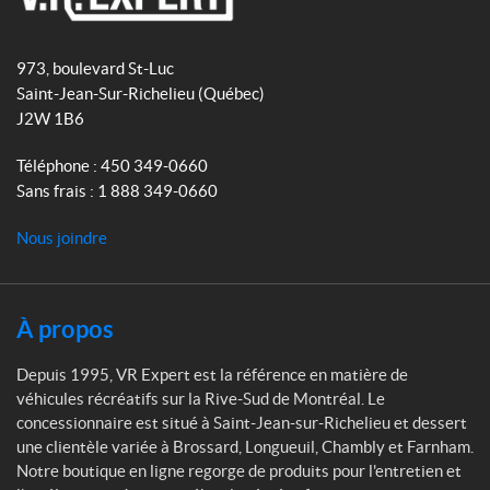
b
a
V
o
g
R
o
r
973, boulevard St-Luc
E
k
a
Saint-Jean-Sur-Richelieu
(Québec)
x
m
J2W 1B6
p
e
Téléphone :
450 349-0660
r
Sans frais :
1 888 349-0660
t
Nous joindre
À propos
Depuis 1995, VR Expert est la référence en matière de
véhicules récréatifs sur la Rive-Sud de Montréal. Le
concessionnaire est situé à Saint-Jean-sur-Richelieu et dessert
une clientèle variée à Brossard, Longueuil, Chambly et Farnham.
Notre boutique en ligne regorge de produits pour l'entretien et