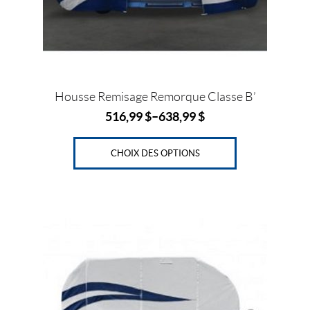
choisies
sur
la
page
du
produit
Housse Remisage Remorque Classe B’
516,99
$
–
638,99
$
CHOIX DES OPTIONS
Ce
produit
a
plusieurs
variations.
Les
options