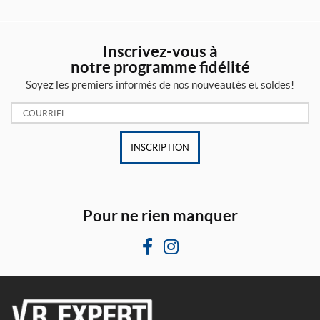
Inscrivez-vous à
notre programme fidélité
Soyez les premiers informés de nos nouveautés et soldes!
Courriel:
INSCRIPTION
Pour ne rien manquer
F
I
a
n
c
s
e
t