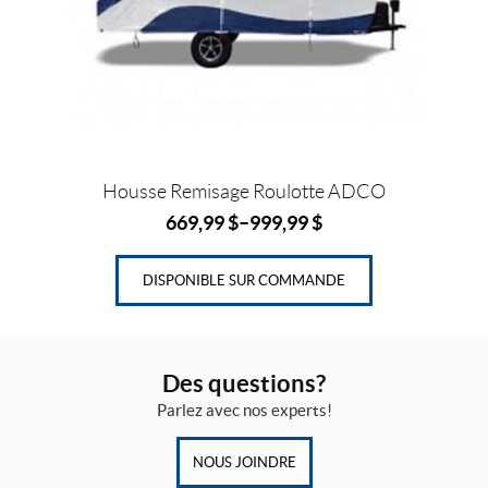
peuvent
être
choisies
sur
la
page
du
produit
Housse Remisage Roulotte ADCO
669,99
$
–
999,99
$
DISPONIBLE SUR COMMANDE
Des questions?
Parlez avec nos experts!
NOUS JOINDRE