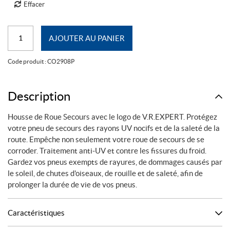
Effacer
quantité
AJOUTER AU PANIER
de
Housse
Code produit :
CO2908P
de
roue
secours
Description
V.R.EXPERT
Housse de Roue Secours avec le logo de V.R.EXPERT. Protégez
votre pneu de secours des rayons UV nocifs et de la saleté de la
route. Empêche non seulement votre roue de secours de se
corroder. Traitement anti-UV et contre les fissures du froid.
Gardez vos pneus exempts de rayures, de dommages causés par
le soleil, de chutes d'oiseaux, de rouille et de saleté, afin de
prolonger la durée de vie de vos pneus.
Caractéristiques