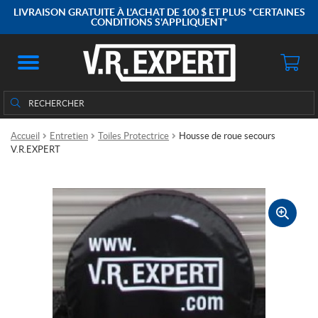
LIVRAISON GRATUITE À L'ACHAT DE 100 $ ET PLUS *CERTAINES
CONDITIONS S'APPLIQUENT*
Rechercher
Rechercher :
Accueil
Entretien
Toiles Protectrice
Housse de roue secours
V.R.EXPERT
🔍