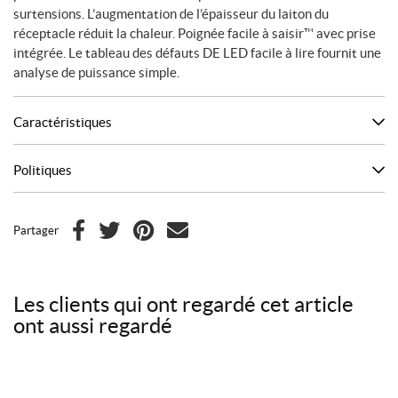
surtensions. L’augmentation de l’épaisseur du laiton du
réceptacle réduit la chaleur. Poignée facile à saisir™ avec prise
intégrée. Le tableau des défauts DE LED facile à lire fournit une
analyse de puissance simple.
Caractéristiques
Politiques
Partager
F
T
P
C
a
w
i
o
c
i
n
u
Les clients qui ont regardé cet article
e
t
t
r
ont aussi regardé
b
t
e
r
o
e
r
i
o
r
e
e
k
s
l