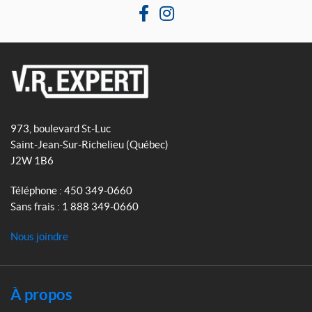
F
I
a
n
c
s
e
t
b
a
V
o
g
R
o
r
973, boulevard St-Luc
E
k
a
Saint-Jean-Sur-Richelieu
(Québec)
x
m
J2W 1B6
p
e
Téléphone :
450 349-0660
r
Sans frais :
1 888 349-0660
t
Nous joindre
À propos