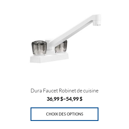
Ce
k
s
l
produit
t
a
plusieurs
variations.
Les
options
peuvent
être
choisies
sur
la
page
du
Dura Faucet Robinet de cuisine
produit
36,99
$
–
54,99
$
CHOIX DES OPTIONS