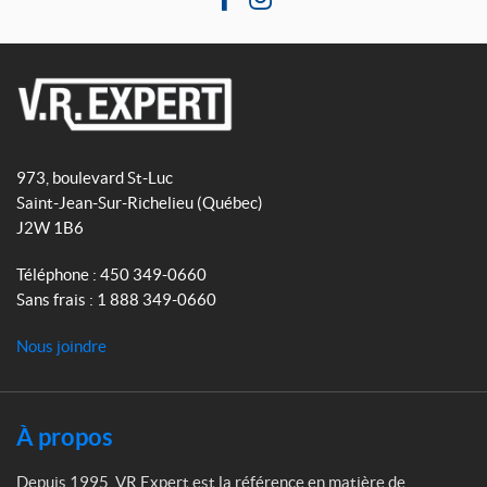
F
I
a
n
c
s
e
t
b
a
V
o
g
R
o
r
973, boulevard St-Luc
E
k
a
Saint-Jean-Sur-Richelieu
(Québec)
x
m
J2W 1B6
p
e
Téléphone :
450 349-0660
r
Sans frais :
1 888 349-0660
t
Nous joindre
À propos
Depuis 1995, VR Expert est la référence en matière de