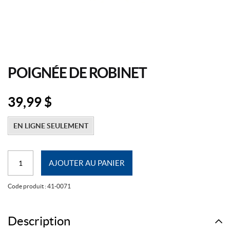
POIGNÉE DE ROBINET
39,99
$
EN LIGNE SEULEMENT
quantité
AJOUTER AU PANIER
de
Poignée
Code produit :
41-0071
de
Robinet
Description