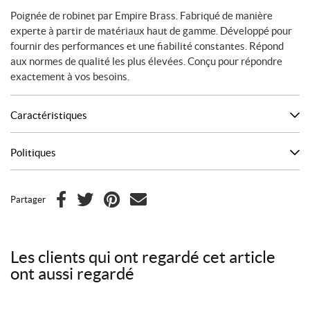
Poignée de robinet par Empire Brass. Fabriqué de manière
experte à partir de matériaux haut de gamme. Développé pour
fournir des performances et une fiabilité constantes. Répond
aux normes de qualité les plus élevées. Conçu pour répondre
exactement à vos besoins.
Caractéristiques
Politiques
Partager
F
T
P
C
a
w
i
o
c
i
n
u
Les clients qui ont regardé cet article
e
t
t
r
ont aussi regardé
b
t
e
r
o
e
r
i
o
r
e
e